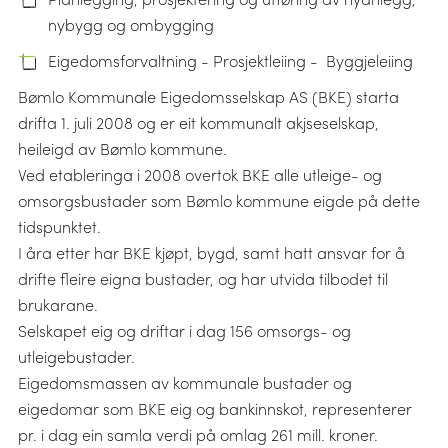
nybygg og ombygging
Eigedomsforvaltning - Prosjektleiing - Byggjeleiing
Bømlo Kommunale Eigedomsselskap AS (BKE) starta
drifta 1. juli 2008 og er eit kommunalt akjseselskap,
heileigd av Bømlo kommune.
Ved etableringa i 2008 overtok BKE alle utleige- og
omsorgsbustader som Bømlo kommune eigde på dette
tidspunktet.
I åra etter har BKE kjøpt, bygd, samt hatt ansvar for å
drifte fleire eigna bustader, og har utvida tilbodet til
brukarane.
Selskapet eig og driftar i dag 156 omsorgs- og
utleigebustader.
Eigedomsmassen av kommunale bustader og
eigedomar som BKE eig og bankinnskot, representerer
pr. i dag ein samla verdi på omlag 261 mill. kroner.