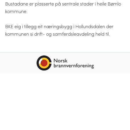
Bustadane er plasserte på sentrale stader i heile Bømlo
kommune.
BKE eig i tillegg eit næringsbygg i Hollundsdalen der
kommunen si drift- og samferdsleavdeling held til.
Les meir om brannvern her
post
@
bke.no
53 00 25 00
Hollundsdalen 21